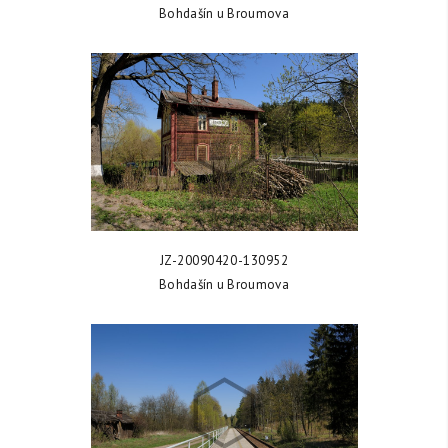
Bohdašín u Broumova
ZOBRAZIT FOTKU
JZ-20090420-130952
Bohdašín u Broumova