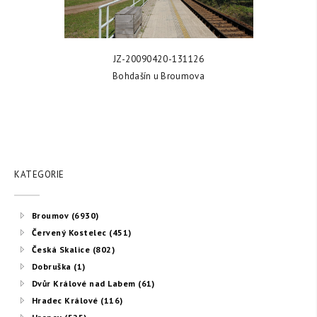
ZOBRAZIT FOTKU
JZ-20090420-131126
Bohdašín u Broumova
KATEGORIE
Broumov (6930)
Červený Kostelec (451)
Česká Skalice (802)
Dobruška (1)
Dvůr Králové nad Labem (61)
Hradec Králové (116)