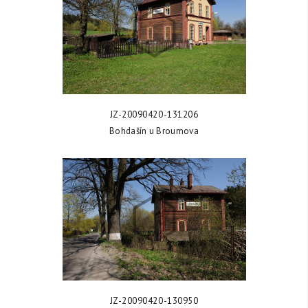
ZOBRAZIT FOTKU
JZ-20090420-131206
Bohdašín u Broumova
ZOBRAZIT FOTKU
JZ-20090420-130950