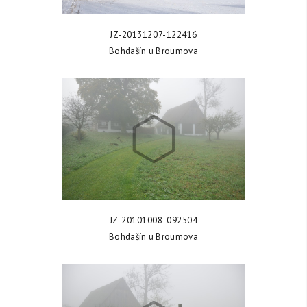
ZOBRAZIT FOTKU
JZ-20131207-122416
Bohdašín u Broumova
ZOBRAZIT FOTKU
JZ-20101008-092504
Bohdašín u Broumova