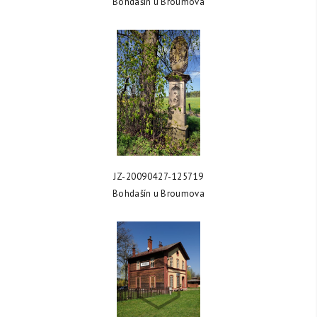
Bohdašín u Broumova
ZOBRAZIT FOTKU
JZ-20090427-125719
Bohdašín u Broumova