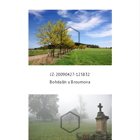
ZOBRAZIT FOTKU
JZ-20090427-125832
Bohdašín u Broumova