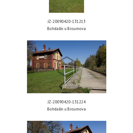
ZOBRAZIT FOTKU
JZ-20090420-131213
Bohdašín u Broumova
ZOBRAZIT FOTKU
JZ-20090420-131224
Bohdašín u Broumova