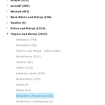
Hronov (525)
Jaroměř (485)
Náchod (453)
Nové Město nad Metují (586)
Opočno (5)
Police nad Metují (1526)
Teplice nad Metují (2823)
Adršpach (794)
Meziměstí (96)
Teplice nad Metují - město (666)
Vernéřovice (321)
Zdoňov (82)
Vižňov (214)
Jiráskovy skály (330)
Ruprechtice (259)
Libná (4)
Dědov (14)
Bohdašín u Broumova (16)
Hodkovice u Adršpachu (1)