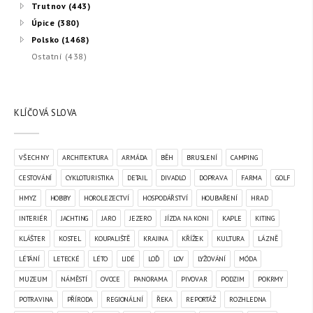
Trutnov (443)
Úpice (380)
Polsko (1468)
Ostatní (438)
KLÍČOVÁ SLOVA
VŠECHNY
ARCHITEKTURA
ARMÁDA
BĚH
BRUSLENÍ
CAMPING
CESTOVÁNÍ
CYKLOTURISTIKA
DETAIL
DIVADLO
DOPRAVA
FARMA
GOLF
HMYZ
HOBBY
HOROLEZECTVÍ
HOSPODÁŘSTVÍ
HOUBAŘENÍ
HRAD
INTERIÉR
JACHTING
JARO
JEZERO
JÍZDA NA KONI
KAPLE
KITING
KLÁŠTER
KOSTEL
KOUPALIŠTĚ
KRAJINA
KŘÍŽEK
KULTURA
LÁZNĚ
LÉTÁNÍ
LETECKÉ
LÉTO
LIDÉ
LOĎ
LOV
LYŽOVÁNÍ
MÓDA
MUZEUM
NÁMĚSTÍ
OVOCE
PANORAMA
PIVOVAR
PODZIM
POKRMY
POTRAVINA
PŘÍRODA
REGIONÁLNÍ
ŘEKA
REPORTÁŽ
ROZHLEDNA