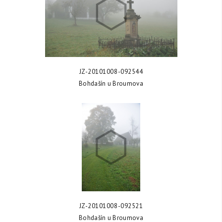
ZOBRAZIT FOTKU
JZ-20101008-092544
Bohdašín u Broumova
ZOBRAZIT FOTKU
JZ-20101008-092521
Bohdašín u Broumova