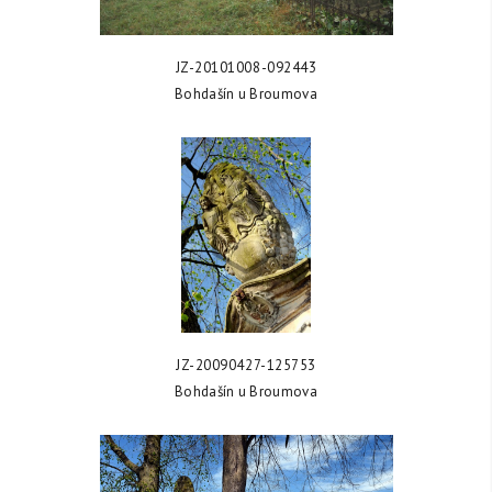
ZOBRAZIT FOTKU
JZ-20101008-092443
Bohdašín u Broumova
ZOBRAZIT FOTKU
JZ-20090427-125753
Bohdašín u Broumova