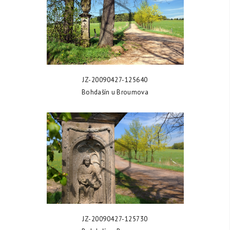
ZOBRAZIT FOTKU
JZ-20090427-125640
Bohdašín u Broumova
ZOBRAZIT FOTKU
JZ-20090427-125730