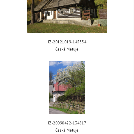
ZOBRAZIT FOTKU
JZ-20121019-145334
Česká Metuje
ZOBRAZIT FOTKU
JZ-20090422-134817
Česká Metuje