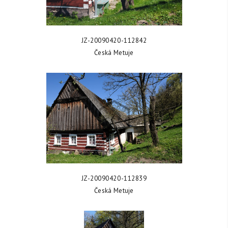
ZOBRAZIT FOTKU
JZ-20090420-112842
Česká Metuje
ZOBRAZIT FOTKU
JZ-20090420-112839
Česká Metuje