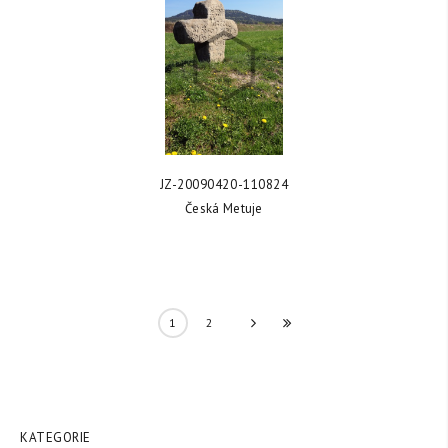
ZOBRAZIT FOTKU
JZ-20090420-110824
Česká Metuje
1
2
»
KATEGORIE