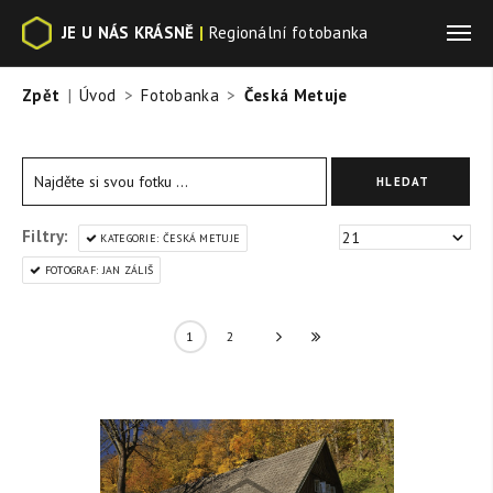
JE U NÁS KRÁSNĚ
|
Regionální fotobanka
Zpět
Úvod
Fotobanka
Česká Metuje
Filtry:
KATEGORIE: ČESKÁ METUJE
FOTOGRAF: JAN ZÁLIŠ
1
2
»