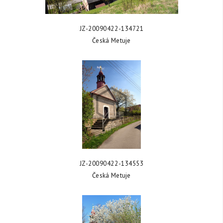
ZOBRAZIT FOTKU
JZ-20090422-134721
Česká Metuje
ZOBRAZIT FOTKU
JZ-20090422-134553
Česká Metuje