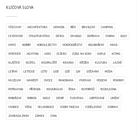
KLÍČOVÁ SLOVA
VŠECHNY
ARCHITEKTURA
ARMÁDA
BĚH
BRUSLENÍ
CAMPING
CESTOVÁNÍ
CYKLOTURISTIKA
DETAIL
DIVADLO
DOPRAVA
FARMA
GOLF
HMYZ
HOBBY
HOROLEZECTVÍ
HOSPODÁŘSTVÍ
HOUBAŘENÍ
HRAD
INTERIÉR
JACHTING
JARO
JEZERO
JÍZDA NA KONI
KAPLE
KITING
KLÁŠTER
KOSTEL
KOUPALIŠTĚ
KRAJINA
KŘÍŽEK
KULTURA
LÁZNĚ
LÉTÁNÍ
LETECKÉ
LÉTO
LIDÉ
LOĎ
LOV
LYŽOVÁNÍ
MÓDA
MUZEUM
NÁMĚSTÍ
OVOCE
PANORAMA
PIVOVAR
PODZIM
POKRMY
POTRAVINA
PŘÍRODA
REGIONÁLNÍ
ŘEKA
REPORTÁŽ
ROZHLEDNA
RYBAŘENÍ
RYBNÍK
SKÁLY
SPORT
TURISTIKA
UBYTOVÁNÍ
UMĚNÍ
VÁNOCE
VĚDA
VELIKONOCE
VODNÍ PLOCHA
VZDĚLÁVÁNÍ
ZÁBAVA
ZAHRADA, PARK
ZÁMEK
ZIMA