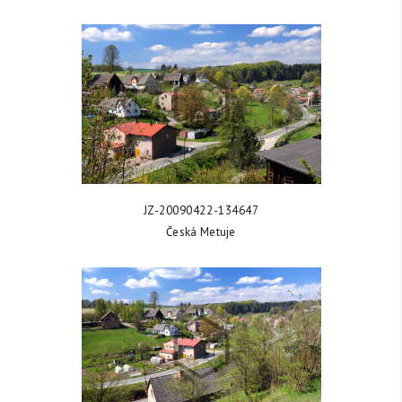
ZOBRAZIT FOTKU
JZ-20090422-134647
Česká Metuje