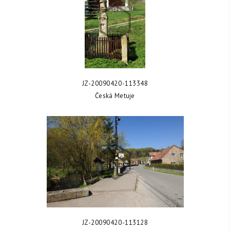
ZOBRAZIT FOTKU
JZ-20090420-113348
Česká Metuje
ZOBRAZIT FOTKU
JZ-20090420-113128