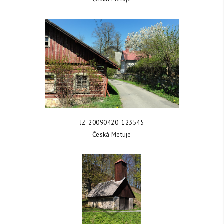
ZOBRAZIT FOTKU
JZ-20090420-123545
Česká Metuje