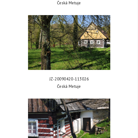
Česká Metuje
ZOBRAZIT FOTKU
JZ-20090420-113026
Česká Metuje