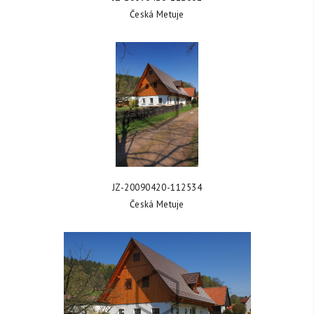
Česká Metuje
ZOBRAZIT FOTKU
JZ-20090420-112534
Česká Metuje