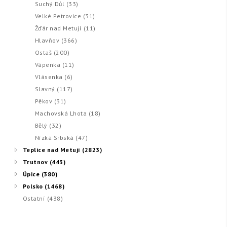
Suchý Důl (33)
Velké Petrovice (31)
Žďár nad Metují (11)
Hlavňov (366)
Ostaš (200)
Vápenka (11)
Vlásenka (6)
Slavný (117)
Pěkov (31)
Machovská Lhota (18)
Bělý (32)
Nízká Srbská (47)
Teplice nad Metují (2823)
Trutnov (443)
Úpice (380)
Polsko (1468)
Ostatní (438)