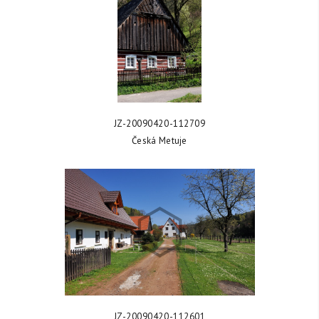
ZOBRAZIT FOTKU
JZ-20090420-112709
Česká Metuje
ZOBRAZIT FOTKU
JZ-20090420-112601