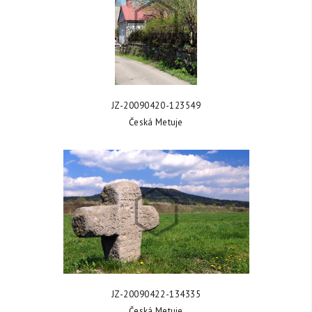
ZOBRAZIT FOTKU
JZ-20090420-123549
Česká Metuje
ZOBRAZIT FOTKU
JZ-20090422-134335
Česká Metuje