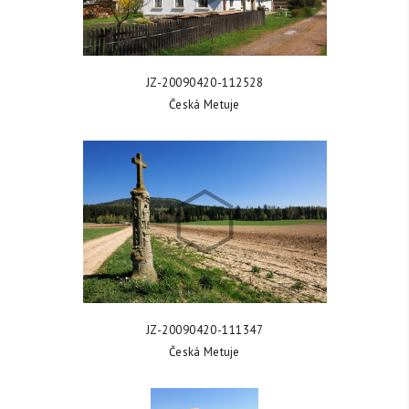
ZOBRAZIT FOTKU
JZ-20090420-112528
Česká Metuje
ZOBRAZIT FOTKU
JZ-20090420-111347
Česká Metuje