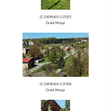
ZOBRAZIT FOTKU
JZ-20090420-123033
Česká Metuje
ZOBRAZIT FOTKU
JZ-20090420-123308
Česká Metuje