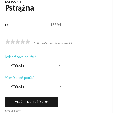
KATEGORIE
Pstrążna
16894
ID
Fotku zatím nikdo nehodnotil.
Jednorázové použití *
Vícenásobné použití *
VLOŽIT DO KOŠÍKU
Cena je s DPH