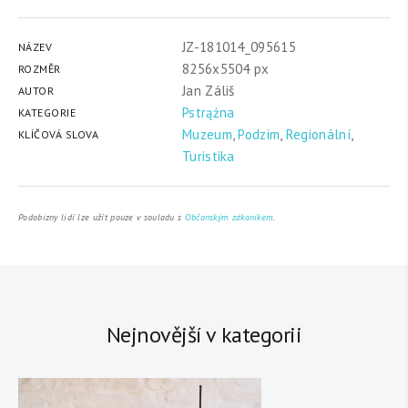
JZ-181014_095615
NÁZEV
8256x5504 px
ROZMĚR
Jan Záliš
AUTOR
Pstrążna
KATEGORIE
Muzeum
,
Podzim
,
Regionální
,
KLÍČOVÁ SLOVA
Turistika
Podobizny lidí lze užít pouze v souladu s
Občanským zákoníkem
.
Nejnovější v kategorii