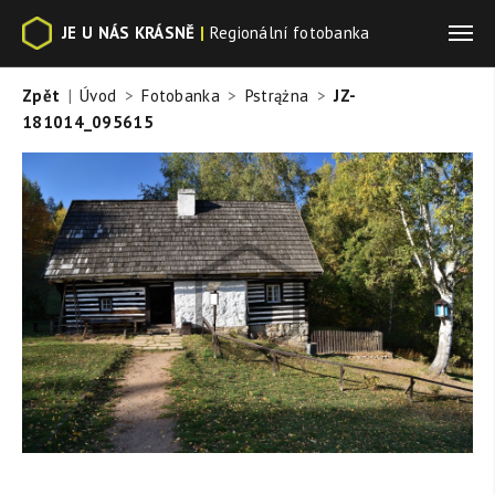
JE U NÁS KRÁSNĚ
|
Regionální fotobanka
Zpět
Úvod
Fotobanka
Pstrążna
JZ-
181014_095615