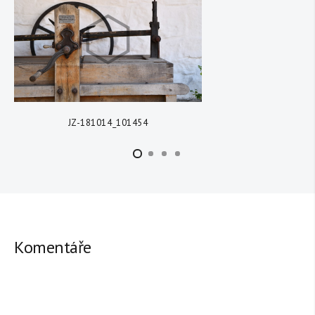
ZOBRAZIT DETAIL
JZ-181014_101454
Komentáře