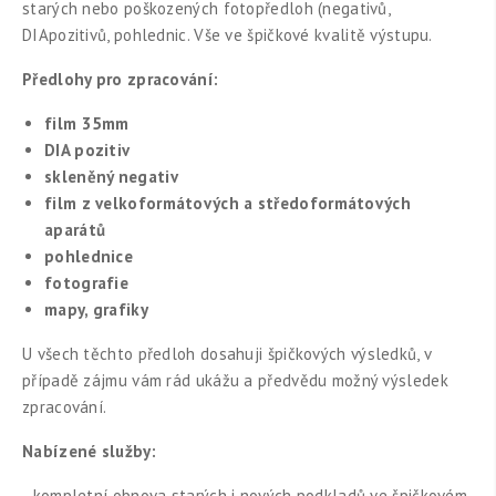
starých nebo poškozených fotopředloh (negativů,
DIApozitivů, pohlednic. Vše ve špičkové kvalitě výstupu.
Předlohy pro zpracování:
film 35mm
DIA pozitiv
skleněný negativ
film z velkoformátových a středoformátových
aparátů
pohlednice
fotografie
mapy, grafiky
U všech těchto předloh dosahuji špičkových výsledků, v
případě zájmu vám rád ukážu a předvědu možný výsledek
zpracování.
Nabízené služby:
- kompletní obnova starých i nových podkladů ve špičkovém