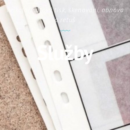
Velkoformátový tisk, skenování, obnova
a retuš
Služby