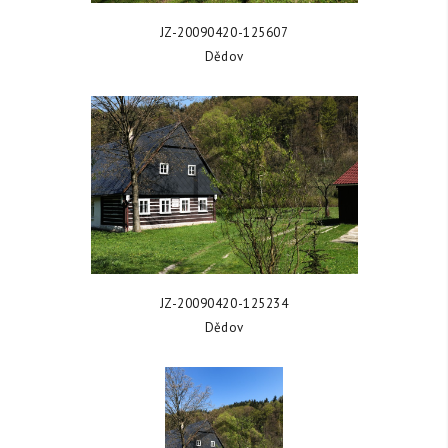
ZOBRAZIT FOTKU
JZ-20090420-125607
Dědov
ZOBRAZIT FOTKU
JZ-20090420-125234
Dědov