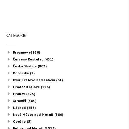
KATEGORIE
Broumov (6930)
Červený Kostelec (451)
Česká Skalice (802)
Dobruška (1)
Dvůr Králové nad Labem (61)
Hradec Králové (116)
Hronov (525)
Jaroměř (485)
Náchod (453)
Nové Město nad Metují (586)
Opočno (5)
Police nad Metují (1526)