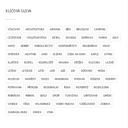
KLÍČOVÁ SLOVA
VŠECHNY
ARCHITEKTURA
ARMÁDA
BĚH
BRUSLENÍ
CAMPING
CESTOVÁNÍ
CYKLOTURISTIKA
DETAIL
DIVADLO
DOPRAVA
FARMA
GOLF
HMYZ
HOBBY
HOROLEZECTVÍ
HOSPODÁŘSTVÍ
HOUBAŘENÍ
HRAD
INTERIÉR
JACHTING
JARO
JEZERO
JÍZDA NA KONI
KAPLE
KITING
KLÁŠTER
KOSTEL
KOUPALIŠTĚ
KRAJINA
KŘÍŽEK
KULTURA
LÁZNĚ
LÉTÁNÍ
LETECKÉ
LÉTO
LIDÉ
LOĎ
LOV
LYŽOVÁNÍ
MÓDA
MUZEUM
NÁMĚSTÍ
OVOCE
PANORAMA
PIVOVAR
PODZIM
POKRMY
POTRAVINA
PŘÍRODA
REGIONÁLNÍ
ŘEKA
REPORTÁŽ
ROZHLEDNA
RYBAŘENÍ
RYBNÍK
SKÁLY
SPORT
TURISTIKA
UBYTOVÁNÍ
UMĚNÍ
VÁNOCE
VĚDA
VELIKONOCE
VODNÍ PLOCHA
VZDĚLÁVÁNÍ
ZÁBAVA
ZAHRADA, PARK
ZÁMEK
ZIMA