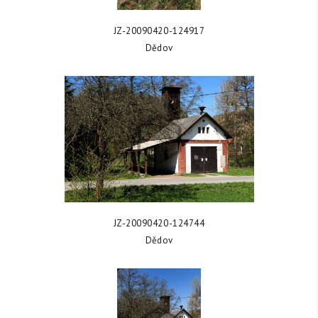
ZOBRAZIT FOTKU
JZ-20090420-124917
Dědov
ZOBRAZIT FOTKU
JZ-20090420-124744
Dědov