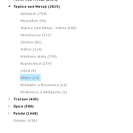
Teplice nad Metují (2823)
Adršpach (794)
Meziměstí (96)
Teplice nad Metují - město (666)
Vernéřovice (321)
Zdoňov (82)
Vižňov (214)
Jiráskovy skály (330)
Ruprechtice (259)
Libná (4)
Dědov (14)
Bohdašín u Broumova (16)
Hodkovice u Adršpachu (1)
Trutnov (443)
Úpice (380)
Polsko (1468)
Ostatní (438)