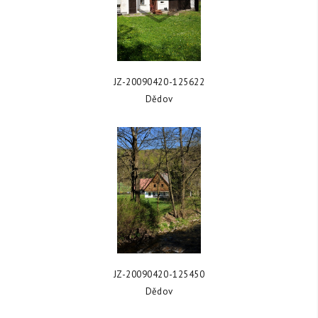
ZOBRAZIT FOTKU
JZ-20090420-125622
Dědov
ZOBRAZIT FOTKU
JZ-20090420-125450
Dědov