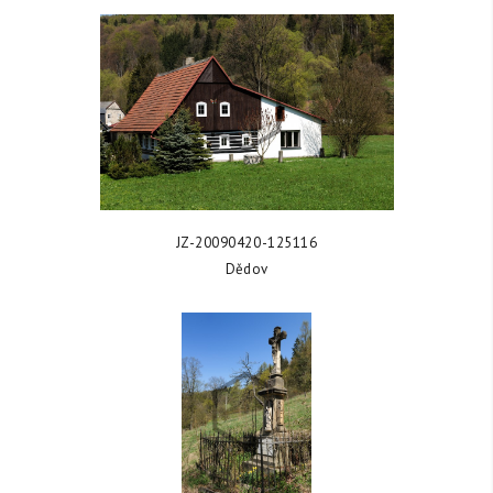
ZOBRAZIT FOTKU
JZ-20090420-125116
Dědov