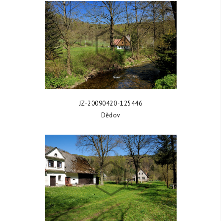
ZOBRAZIT FOTKU
JZ-20090420-125446
Dědov