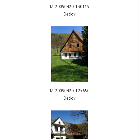
ZOBRAZIT FOTKU
JZ-20090420-130119
Dědov
ZOBRAZIT FOTKU
JZ-20090420-125650
Dědov