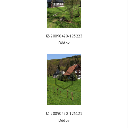
ZOBRAZIT FOTKU
JZ-20090420-125223
Dědov
ZOBRAZIT FOTKU
JZ-20090420-125121
Dědov