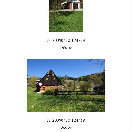
ZOBRAZIT FOTKU
JZ-20090420-124729
Dědov
ZOBRAZIT FOTKU
JZ-20090420-124438
Dědov