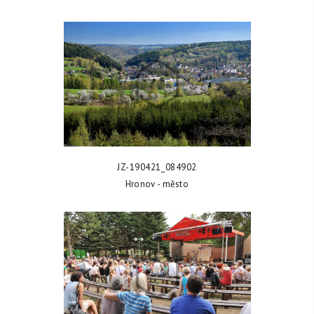
ZOBRAZIT FOTKU
JZ-190421_084902
Hronov - město