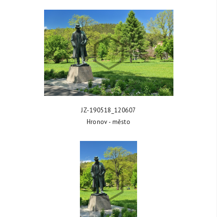
ZOBRAZIT FOTKU
JZ-190518_120607
Hronov - město