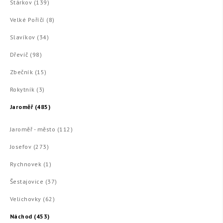
Stárkov (139)
Velké Poříčí (8)
Slavíkov (34)
Dřevíč (98)
Zbečník (15)
Rokytník (3)
Jaroměř (485)
Jaroměř - město (112)
Josefov (273)
Rychnovek (1)
Šestajovice (37)
Velichovky (62)
Náchod (453)