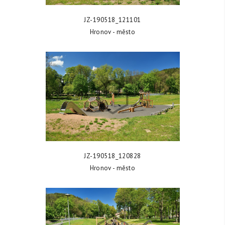
ZOBRAZIT FOTKU
JZ-190518_121101
Hronov - město
ZOBRAZIT FOTKU
JZ-190518_120828
Hronov - město