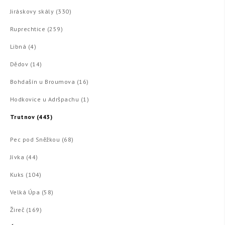
Jiráskovy skály (330)
Ruprechtice (259)
Libná (4)
Dědov (14)
Bohdašín u Broumova (16)
Hodkovice u Adršpachu (1)
Trutnov (443)
Pec pod Sněžkou (68)
Jívka (44)
Kuks (104)
Velká Úpa (58)
Žireč (169)