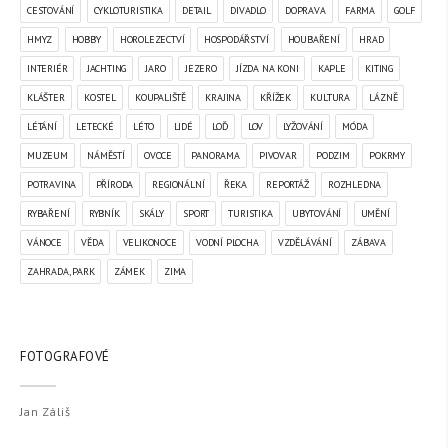
CESTOVÁNÍ
CYKLOTURISTIKA
DETAIL
DIVADLO
DOPRAVA
FARMA
GOLF
HMYZ
HOBBY
HOROLEZECTVÍ
HOSPODÁŘSTVÍ
HOUBAŘENÍ
HRAD
INTERIÉR
JACHTING
JARO
JEZERO
JÍZDA NA KONI
KAPLE
KITING
KLÁŠTER
KOSTEL
KOUPALIŠTĚ
KRAJINA
KŘÍŽEK
KULTURA
LÁZNĚ
LÉTÁNÍ
LETECKÉ
LÉTO
LIDÉ
LOĎ
LOV
LYŽOVÁNÍ
MÓDA
MUZEUM
NÁMĚSTÍ
OVOCE
PANORAMA
PIVOVAR
PODZIM
POKRMY
POTRAVINA
PŘÍRODA
REGIONÁLNÍ
ŘEKA
REPORTÁŽ
ROZHLEDNA
RYBAŘENÍ
RYBNÍK
SKÁLY
SPORT
TURISTIKA
UBYTOVÁNÍ
UMĚNÍ
VÁNOCE
VĚDA
VELIKONOCE
VODNÍ PLOCHA
VZDĚLÁVÁNÍ
ZÁBAVA
ZAHRADA, PARK
ZÁMEK
ZIMA
FOTOGRAFOVÉ
Jan Záliš