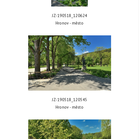
ZOBRAZIT FOTKU
JZ-190518_120624
Hronov - město
ZOBRAZIT FOTKU
JZ-190518_120545
Hronov - město