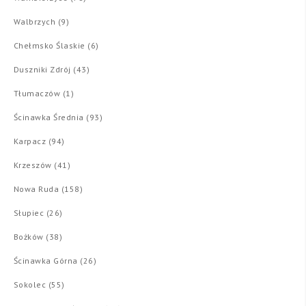
Walbrzych (9)
Chełmsko Ślaskie (6)
Duszniki Zdrój (43)
Tłumaczów (1)
Ścinawka Średnia (93)
Karpacz (94)
Krzeszów (41)
Nowa Ruda (158)
Słupiec (26)
Bożków (38)
Ścinawka Górna (26)
Sokolec (55)