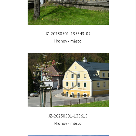
ZOBRAZIT FOTKU
JZ-20230501-135843_02
Hronov - město
ZOBRAZIT FOTKU
JZ-20230501-135615
Hronov - město