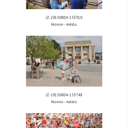
ZOBRAZIT FOTKU
JZ-20150804-153310
Hronov - město
ZOBRAZIT FOTKU
JZ-20150804-153748
Hronov - město