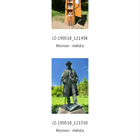
ZOBRAZIT FOTKU
JZ-190518_121438
Hronov - město
ZOBRAZIT FOTKU
JZ-190518_121350
Hronov - město