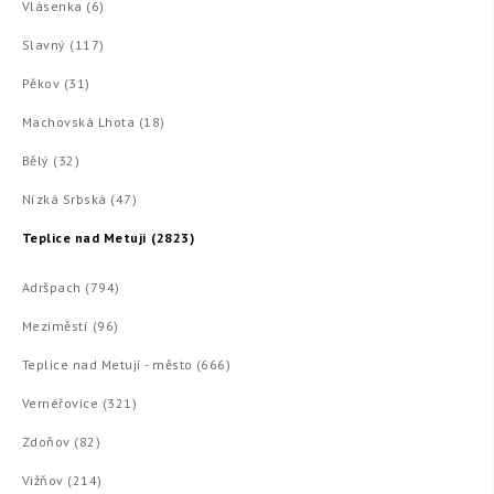
Vlásenka (6)
Slavný (117)
Pěkov (31)
Machovská Lhota (18)
Bělý (32)
Nízká Srbská (47)
Teplice nad Metují (2823)
Adršpach (794)
Meziměstí (96)
Teplice nad Metují - město (666)
Vernéřovice (321)
Zdoňov (82)
Vižňov (214)