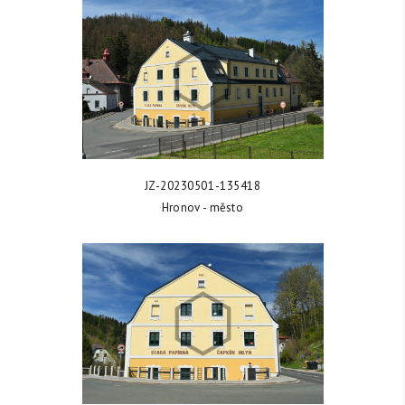
ZOBRAZIT FOTKU
JZ-20230501-135418
Hronov - město