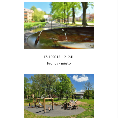
ZOBRAZIT FOTKU
JZ-190518_121241
Hronov - město