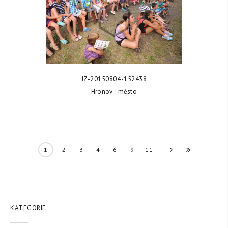
ZOBRAZIT FOTKU
JZ-20150804-152438
Hronov - město
1
2
3
4
6
9
11
»
KATEGORIE