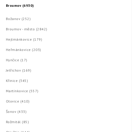
Broumov (6930)
Božanov (252)
Broumov - město (2842)
Hejtmánkovice (179)
Heřmánkovice (203)
Hynčice (17)
Jetřichov (169)
Křinice (345)
Martínkovice (557)
Otovice (410)
Šonov (433)
Rožmitál (85)