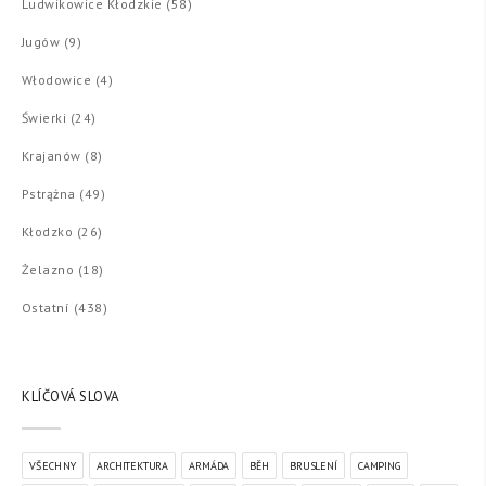
Ludwikowice Kłodzkie (58)
Jugów (9)
Włodowice (4)
Świerki (24)
Krajanów (8)
Pstrążna (49)
Kłodzko (26)
Żelazno (18)
Ostatní (438)
KLÍČOVÁ SLOVA
VŠECHNY
ARCHITEKTURA
ARMÁDA
BĚH
BRUSLENÍ
CAMPING