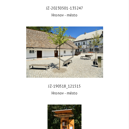
ZOBRAZIT FOTKU
JZ-20230501-135247
Hronov - město
ZOBRAZIT FOTKU
JZ-190518_121515
Hronov - město