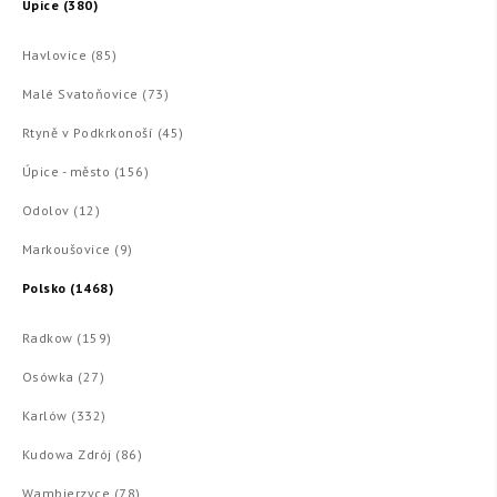
Úpice (380)
Havlovice (85)
Malé Svatoňovice (73)
Rtyně v Podkrkonoší (45)
Úpice - město (156)
Odolov (12)
Markoušovice (9)
Polsko (1468)
Radkow (159)
Osówka (27)
Karlów (332)
Kudowa Zdrój (86)
Wambierzyce (78)