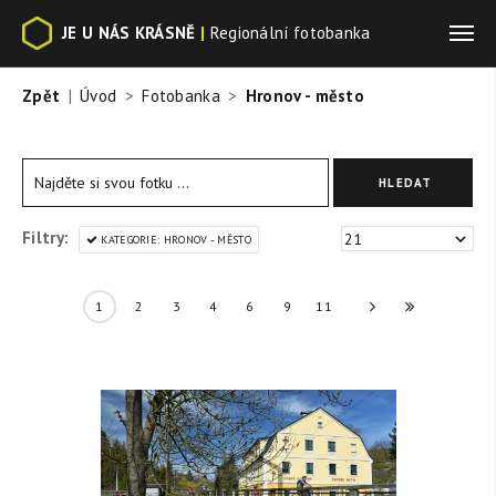
JE U NÁS KRÁSNĚ
|
Regionální fotobanka
Zpět
Úvod
Fotobanka
Hronov - město
Filtry:
KATEGORIE: HRONOV - MĚSTO
1
2
3
4
6
9
11
»