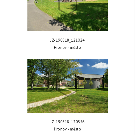
ZOBRAZIT FOTKU
JZ-190518_121024
Hronov - město
ZOBRAZIT FOTKU
JZ-190518_120856
Hronov - město