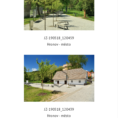
ZOBRAZIT FOTKU
JZ-190518_120459
Hronov - město
ZOBRAZIT FOTKU
JZ-190518_120439
Hronov - město